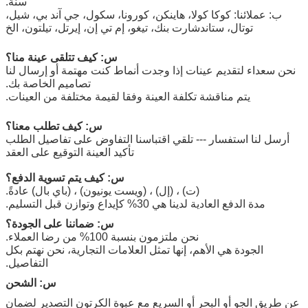
سنة.
ب: عملائنا: كوكا كولا، هاينكن، كورونا، سكول، جي آند بي، شيل،
توتال، ستاندشارت بنك، تيغو، إم تي إن، إيرتل، تيلتون، الخ
س: كيف تتلقى عينة منا؟
نحن سعداء لتقديم عينات إذا وجدت أنماط كنت مهتمة أو إرسال لنا
تصاميم الخاصة بك.
يتم مناقشة تكلفة العينة وفقا لقيمة مختلفة من العينات.
س: كيف تطلب معنا؟
أرسل لنا استفسار --- تلقي اقتباسنا التفاوض على تفاصيل الطلب
تأكيد العينة التوقيع على العقد
س: كيف يتم تسوية الدفع؟
(ت) ، (إل) ، (ويست يونيون) ، (باي بال) عادةً.
مدة الدفع العادية لدينا هي 30% كإيداع وتوازن قبل التسليم.
س: ضماننا على الجودة؟
نحن ملتزمون بنسبة 100% من رضا العملاء.
الجودة هي الأهم، إنها تمثل العلامات التجارية، نحن نهتم بكل
التفاصيل.
س: الشحن
عن طريق الجو أو البحر أو السريع مع عبوة الكرتون التصدير لضمان