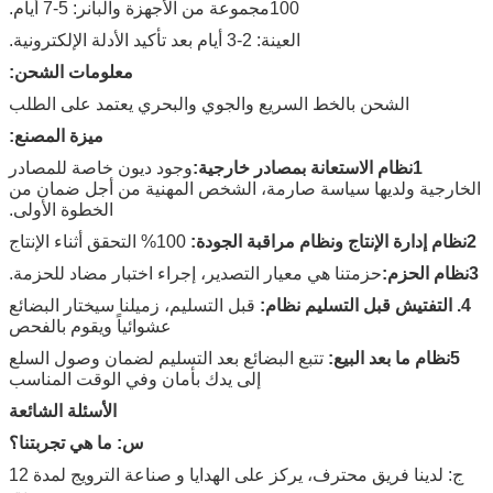
100مجموعة من الأجهزة والبانر: 5-7 أيام.
العينة: 2-3 أيام بعد تأكيد الأدلة الإلكترونية.
معلومات الشحن:
الشحن بالخط السريع والجوي والبحري يعتمد على الطلب
ميزة المصنع:
1نظام الاستعانة بمصادر خارجية:
وجود ديون خاصة للمصادر
الخارجية ولديها سياسة صارمة، الشخص المهنية من أجل ضمان من
الخطوة الأولى.
2نظام إدارة الإنتاج ونظام مراقبة الجودة:
100% التحقق أثناء الإنتاج
3نظام الحزم:
حزمتنا هي معيار التصدير، إجراء اختبار مضاد للحزمة.
4. التفتيش قبل التسليم نظام:
قبل التسليم، زميلنا سيختار البضائع
عشوائياً ويقوم بالفحص
5نظام ما بعد البيع:
تتبع البضائع بعد التسليم لضمان وصول السلع
إلى يدك بأمان وفي الوقت المناسب
الأسئلة الشائعة
س: ما هي تجربتنا؟
ج: لدينا فريق محترف، يركز على الهدايا و صناعة الترويج لمدة 12