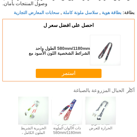
وصول المنتجات بأمان.
بطاقة هوية
سلاسل ملونة كاملة
سحابات المعارض التجارية
بطاقة:
,
,
احصل على افضل سعر ل
580mm/1180mm الطول واحد
الشرائط الشخصية اللون الأسود مع
الخطاف
استمر
الحبال المزروعة بالصباغة
أكثر
ة الحمراء
طباعة تحويل
الخيوط المزخرفة
طباعة الشاشة
صبغة ا
 الترقية
الحرارة للعرض
ذات الألوان الملونة
الحريرية الشريط
الساتينية
ل للحدث
580mm/1180mm
الملون الكامل ،
بالخيوط 