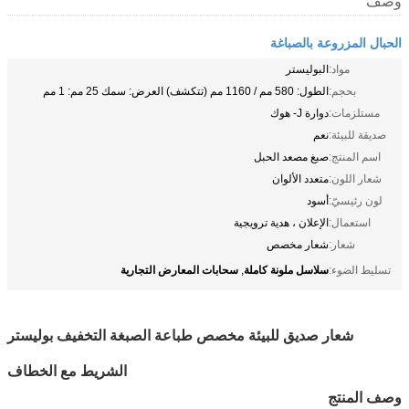
وصف
الحبال المزروعة بالصباغة
مواد:
البوليستر
بحجم:
الطول: 580 مم / 1160 مم (تتكشف) العرض: سمك 25 مم: 1 مم
مستلزمات:
دوارة J- هوك
صديقة للبيئة:
نعم
اسم المنتج:
صبغ مصعد الحبل
شعار اللون:
متعدد الألوان
لون رئيسيّ:
أسود
استعمال:
الإعلان ، هدية ترويجية
شعار:
شعار مخصص
سلاسل ملونة كاملة
سحابات المعارض التجارية
تسليط الضوء:
,
شعار صديق للبيئة مخصص طباعة الصبغة التخفيف بوليستر
الشريط مع الخطاف
وصف المنتج