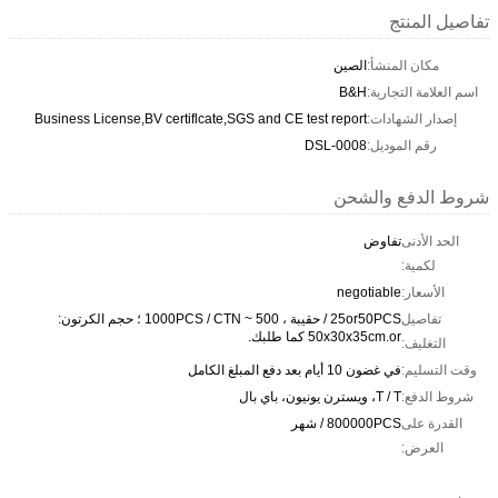
تفاصيل المنتج
مكان المنشأ:
الصين
اسم العلامة التجارية:
B&H
إصدار الشهادات:
Business License,BV certiflcate,SGS and CE test report
رقم الموديل:
DSL-0008
شروط الدفع والشحن
الحد الأدنى
تفاوض
لكمية:
الأسعار:
negotiable
تفاصيل
25or50PCS / حقيبة ، 500 ~ 1000PCS / CTN ؛ حجم الكرتون:
50x30x35cm.or كما طلبك.
التغليف:
وقت التسليم:
في غضون 10 أيام بعد دفع المبلغ الكامل
شروط الدفع:
T / T، ويسترن يونيون، باي بال
القدرة على
800000PCS / شهر
العرض: