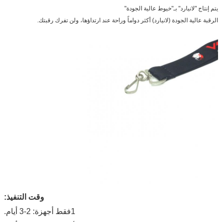
يتم إنتاج "لانيارد" بـ"خيوط عالية الجودة"
الرقبة عالية الجودة (لانيارد) أكثر دواماً وراحة عند ارتداؤها، ولن تفرك رقبتك.
وقت التنفيذ:
1
فقط أجهزة: 2-3 أيام.