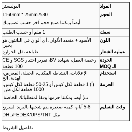
المواد
البوليستر
الحجم
580
/ 1160mm * 25mm
أيضاً يمكننا صنع حجم آخر حسب تصميمك
سمك
1 ملم أو حسب الطلب
اللون
الأسود + متعدد الألوان، أي ألوان في البانتون هو
بخير.
عملية الشعار
طباعة نقل الحرارة
الجودة
رخصة العمل، شهادة BV، تقرير اختبار SGS و CE
الـ MOQ
100 قطعة
استخدام
الإعلانات، النشاط، المكتب، الحفلة، المعرض،
الهدية، الخ
الحزمة
(أ) 1 قطعة لكل كيس أو 25-50 قطعة لكل كيس،
1000 قطعة لكل طن.
ب) أيضا يمكننا حزمها وفقا لمتطلباتك الخاصة.
وقت التسليم
5-8 أيام، كمية صغيرة يتم شحنها بالبريد السريع
مثل DHL/FEDEX/UPS/TNT
تفاصيل الشريط