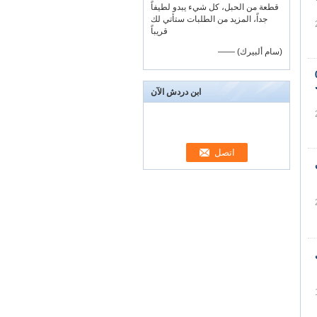
قطعة من الحبل، كل شيء يبدو لطيفاً
جداً، المزيد من الطلبات ستأتي لك
قريباً
—— (سام ألبيرك)
0.6m
ابن دردش الآن