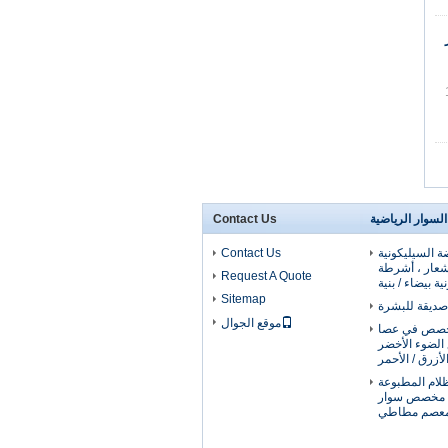
لسوار الرياضية
Contact Us
ة السيليكونية
Contact Us
شعار ، أشرطة
Request A Quote
 بيضاء / بنية
Sitemap
 صديقة للبشرة
موقع الجوال
خصص في عصا
 الضوء الأخضر
الأزرق / الأحمر
في الظلام المطبوعة
 مخصص سوار
معصم مطاطي