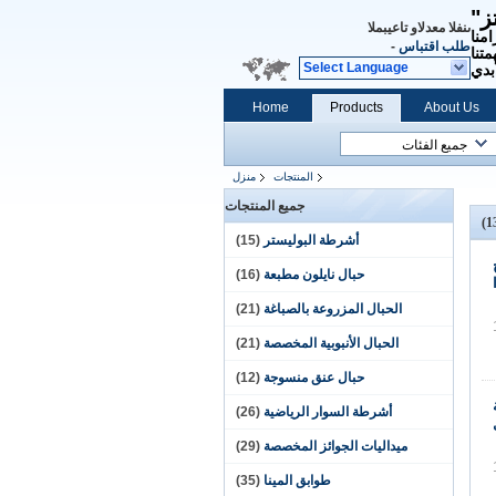
ز"
المبيعات والدعم الفنى
امنا
طلب اقتباس
-
تنا
Select Language
بدي
Home
Products
About Us
المنتجات
منزل
جميع المنتجات
أشرطة البوليستر
(15)
حبال نايلون مطبعة
(16)
الحبال المزروعة بالصباغة
(21)
الحبال الأنبوبية المخصصة
(21)
حبال عنق منسوجة
(12)
أشرطة السوار الرياضية
(26)
ميداليات الجوائز المخصصة
(29)
طوابق المينا
(35)