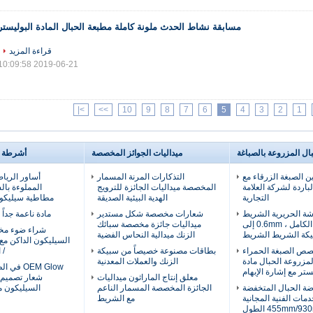
مسابقة نشاط الحدث ملونة كاملة مطبعة الحبال المادة البوليستر
قراءة المزيد
2019-06-21 10:09:58
>|
>>
10
9
8
7
6
5
4
3
2
1
ال المزروعة بالصباغة
ميداليات الجوائز المخصصة
أشرطة ا
 الصبغة الزرقاء مع
التذكارات المرنة المسمار
أساور الرياض
لباردة لشركة العلامة
المخصصة ميداليات الجائزة للترويج
المملوءة بال
التجارية
الهدية البيئية الصديقة
مطاطية سيليكونية
ة الحريرية الشريط
شعارات مخصصة شكل مستدير
مادة ناعمة جداً
الملون الكامل ، 0.6mm إلى
ميداليات جائزة مخصصة سبائك
شراء ضوء م
الزنك ميدالية النحاس الفضية
السيليكون الداكن مع
ص الصبغة الحمراء
بطاقات مصنوعة خصيصاً من سبيكة
/ 
لمزروعة الحبال مادة
الزنك والعملات المعدنية
OEM Glow 
ستر مع إشارة الإبهام
معلق إنتاج الماراثون ميداليات
شعار تصميم
ة الحبال المتخفضة
الجائزة المخصصة المسمار الناعم
السيليكون 
دمات الفنية المجانية
مع الشريط
455mm/9 الطول