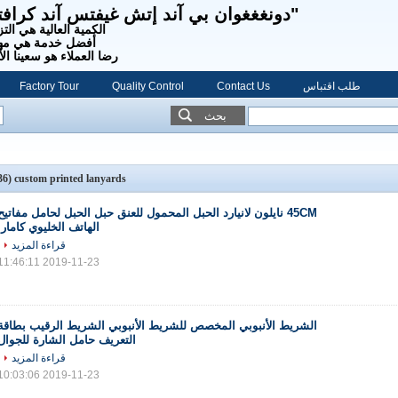
"دونغغغوان بي آند إتش غيفتس آند كرافت
الكمية العالية هي التز
أفضل خدمة هي مهم
رضا العملاء هو سعينا الأ
طلب اقتباس
Contact Us
Quality Control
Factory Tour
بحث
(136)
custom printed lanyards
45CM نايلون لانيارد الحبل المحمول للعنق حبل الحبل لحامل مفاتيح
الهاتف الخليوي كامارا
قراءة المزيد
2019-11-23 11:46:11
الشريط الأنبوبي المخصص للشريط الأنبوبي الشريط الرقيب بطاقة
التعريف حامل الشارة للجوال
قراءة المزيد
2019-11-23 10:03:06