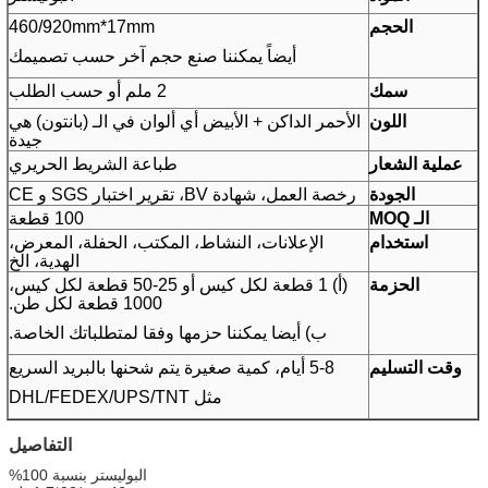
الحجم
460/920mm*17mm
أيضاً يمكننا صنع حجم آخر حسب تصميمك
سمك
2 ملم أو حسب الطلب
اللون
الأحمر الداكن + الأبيض أي ألوان في الـ (بانتون) هي
جيدة
عملية الشعار
طباعة الشريط الحريري
الجودة
رخصة العمل، شهادة BV، تقرير اختبار SGS و CE
الـ MOQ
100 قطعة
استخدام
الإعلانات، النشاط، المكتب، الحفلة، المعرض،
الهدية، الخ
الحزمة
(أ) 1 قطعة لكل كيس أو 25-50 قطعة لكل كيس،
1000 قطعة لكل طن.
ب) أيضا يمكننا حزمها وفقا لمتطلباتك الخاصة.
وقت التسليم
5-8 أيام، كمية صغيرة يتم شحنها بالبريد السريع
مثل DHL/FEDEX/UPS/TNT
التفاصيل
البوليستر بنسبة 100%