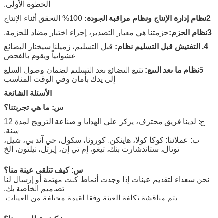
الخطوة الأولى.
2نظام إدارة الإنتاج ونظام مراقبة الجودة:
100% التحقق أثناء الإنتاج
3نظام الحزم:
حزمتنا هي معيار التصدير، إجراء اختبار مضاد للحزمة.
4. التفتيش قبل التسليم نظام:
قبل التسليم، زميلنا سيختار البضائع
عشوائياً ويقوم بالفحص
5نظام ما بعد البيع:
تتبع البضائع بعد التسليم لضمان وصول السلع
إلى يدك بأمان وفي الوقت المناسب
الأسئلة الشائعة
س: ما هي تجربتنا؟
ج: لدينا فريق محترف، يركز على الهدايا و صناعة الترويج لمدة 12
سنة.
ب: عملائنا: كوكا كولا، هاينكن، كورونا، سكول، جي آند بي، شيل،
توتال، ستاندشارت بنك، تيغو، إم تي إن، إيرتل، تيلتون، الخ
س: كيف تتلقى عينة منا؟
نحن سعداء لتقديم عينات إذا وجدت أنماط كنت مهتمة أو إرسال لنا
تصاميم الخاصة بك.
يتم مناقشة تكلفة العينة وفقا لقيمة مختلفة من العينات.