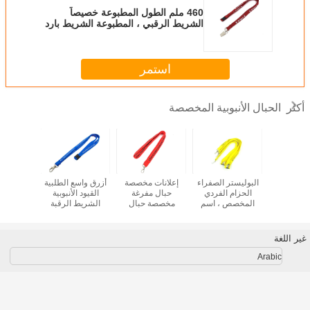
460 ملم الطول المطبوعة خصيصاً
الشريط الرقبي ، المطبوعة الشريط بارد
شارة
استمر
الحبال الأنبوبية المخصصة
أكثر
ر المنفصلة
البوليستر الصفراء
إعلانات مخصصة
أزرق واسع الطلبية
 الشرائط
الحزام الفردي
حبال مفرغة
القيود الأنبوبية
الطول 
الأنبوبية 920x15mm
المخصص ، اسم
مخصصة حبال
الشريط الرقبة
الشرائط 
بطاقة هوية
مخصص الحزام
مدرسية
القيود للحفلة
أزرق السما
للمعرض
المكتبية
غير اللغة
Arabic