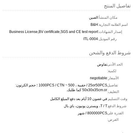
تفاصيل المنتج
مكان المنشأ:
الصين
اسم العلامة التجارية:
B&H
إصدار الشهادات:
Business License,BV certiflcate,SGS and CE test report
رقم الموديل:
ITL-0004
شروط الدفع والشحن
الحد الأدنى
تفاوض
لكمية:
الأسعار:
negotiable
تفاصيل
25or50PCS / حقيبة ، 500 ~ 1000PCS / CTN ؛ حجم الكرتون:
50x30x35cm.or كما طلبك.
التغليف:
وقت التسليم:
في غضون 10 أيام بعد دفع المبلغ الكامل
شروط الدفع:
T / T، ويسترن يونيون، باي بال
القدرة على
800000PCS / شهر
العرض: