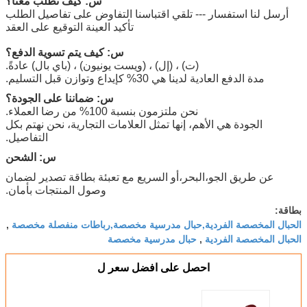
س: كيف تطلب معنا؟
أرسل لنا استفسار --- تلقي اقتباسنا التفاوض على تفاصيل الطلب
تأكيد العينة التوقيع على العقد
س: كيف يتم تسوية الدفع؟
(ت) ، (إل) ، (ويست يونيون) ، (باي بال) عادةً.
مدة الدفع العادية لدينا هي 30% كإيداع وتوازن قبل التسليم.
س: ضماننا على الجودة؟
نحن ملتزمون بنسبة 100% من رضا العملاء.
الجودة هي الأهم، إنها تمثل العلامات التجارية، نحن نهتم بكل
التفاصيل.
س: الشحن
عن طريق الجو،البحر،أو السريع مع تعبئة بطاقة تصدير لضمان
وصول المنتجات بأمان.
بطاقة:
الحبال المخصصة الفردية,حبال مدرسية مخصصة,رباطات منفصلة مخصصة
,
الحبال المخصصة الفردية
حبال مدرسية مخصصة
,
احصل على افضل سعر ل