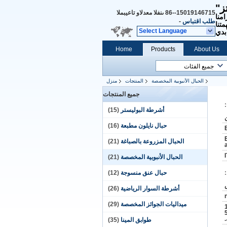
ز"
86--15019146715
المبيعات والدعم الفنى
امنا
طلب اقتباس
-
تنا
Select Language
بدي
Home
Products
About Us
الحبال الأنبوبية المخصصة
المنتجات
منزل
جميع المنتجات
أشرطة البوليستر
(15)
حبال نايلون مطبعة
(16)
الحبال المزروعة بالصباغة
(21)
الحبال الأنبوبية المخصصة
(21)
حبال عنق منسوجة
(12)
أشرطة السوار الرياضية
(26)
ميداليات الجوائز المخصصة
(29)
 /
5
طوابق المينا
(35)