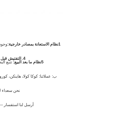
1نظام الاستعانة بمصادر خارجية:
وجود
4. التفتيش قبل التسليم نظام:
5نظام ما بعد البيع:
تتبع ال
ب: عملائنا: كوكا كولا، هاينكن، كور
نحن سعداء لت
أرسل لنا استفسار ---