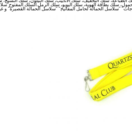
ك الطباعة، سلك التخفيف، سلك الأنابيب، سلك النيلون، سلك النسيج، 
حمول، سلك بطاقة الهوية، سلك اليويو، سلك الرمل.السلك المفتوح"سل
جات" "سلاسل الحمالة لحامل المفاتيح" "سلاسل الحمالة القصيرة" و غي