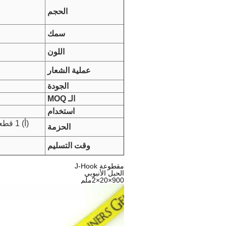
الحجم
سمك
اللون
عملية الشعار
الجودة
الـ MOQ
استخدام
(أ) 1 قطعة لكل كيس أو 25-50 قطعة لكل كيس، 1000 قطعة لكل طن.
الحزمة
وقت التسليم
مقطوعة J-Hook
الحبل الأنبوبي
900×20×2ملم