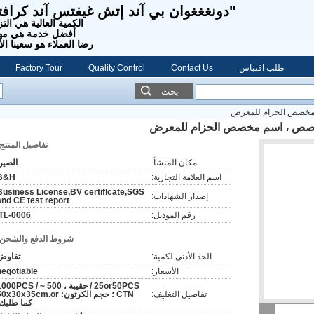
"دونغغغوان بي آند إتش غيفتس آند كرافت
الكمية العالية هي التز
أفضل خدمة هي مهم
رضا العملاء هو سعينا الأ
طلب اقتباس
Contact Us
Quality Control
Factory Tour
بحث
م مخصص الحزام للمعرض
لمخصص ، اسم مخصص الحزام للمعرض
تفاصيل المنتج:
مكان المنشأ:
الصين
اسم العلامة التجارية:
B&H
Business License,BV certiflcate,SGS
إصدار الشهادات:
and CE test report
رقم الموديل:
ITL-0006
شروط الدفع والشحن:
الحد الأدنى لكمية:
تفاوض
الأسعار:
negotiable
25or50PCS / حقيبة ، 500 ~ 1000PCS
تفاصيل التغليف:
CTN ؛ حجم الكرتون: 0x30x35cm.or
كما طلبك.