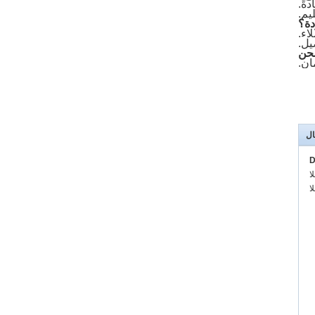
ةً.
دة؟
يل.
حن
ان.
ال
D
:
: