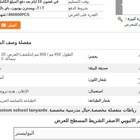
وقت التسليم:
في غضون 10 أيام بعد دفع المبلغ الكامل
شروط الدفع:
T / T، ويسترن يونيون، باي بال
القدرة على العرض:
800000PCS / شهر
 كبيرة :
 للمعرض
اتصل
مفصلة وصف الم
الطول: 450 
بحجم:
سماكة: 2 مم
صديقة للبيئة:
ن
أس
شعار اللون:
ي
استعمال:
الإعلان ، هدية ترويج
شعار الطباعة:
الطباعة بالشاشة الحرير
رباطات منفصلة مخصصة,حبال مدرسية مخصصة
ustom school lanyards
,
 الأنبوبي الأصفر الشريط المسطح للعرض
البوليستر