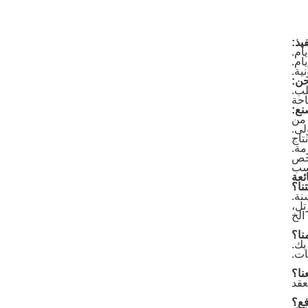
يذ:
ن:
لب.
احة
نع:
 من
لى.
مة.
فحص
اسب
ئعة
نا؟
تل،
الخ
نا؟
بك.
ات.
ا؟
عقد
فع؟