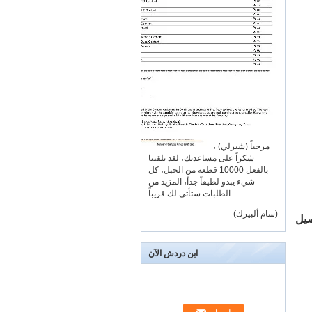
مرحباً (شيرلي) ،
شكراً على مساعدتك، لقد تلقينا
بالفعل 10000 قطعة من الحبل، كل
شيء يبدو لطيفاً جداً، المزيد من
الطلبات ستأتي لك قريباً
—— (سام ألبيرك)
صيل
ابن دردش الآن