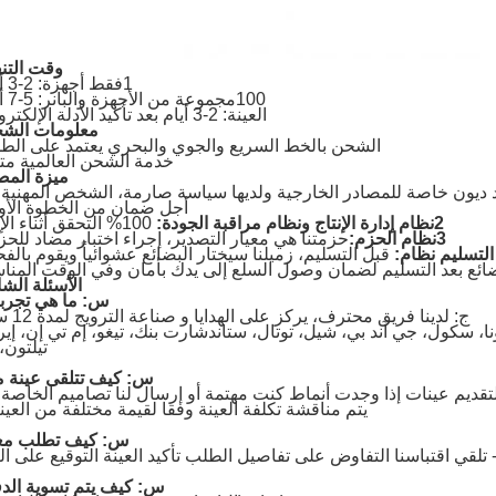
وقت التنف
1
فقط أجهزة: 2-3 أيام.
100مجموعة من الأجهزة والبانر: 5-7 أيام.
العينة: 2-3 أيام بعد تأكيد الأدلة الإلكترونية.
معلومات الشح
الشحن بالخط السريع والجوي والبحري يعتمد على الط
خدمة الشحن العالمية مت
ميزة المص
 ديون خاصة للمصادر الخارجية ولديها سياسة صارمة، الشخص المهنية
أجل ضمان من الخطوة الأو
2نظام إدارة الإنتاج ونظام مراقبة الجودة:
100% التحقق أثناء الإنتاج
3نظام الحزم:
حزمتنا هي معيار التصدير، إجراء اختبار مضاد للحز
قبل التسليم، زميلنا سيختار البضائع عشوائياً ويقوم بال
بضائع بعد التسليم لضمان وصول السلع إلى يدك بأمان وفي الوقت المن
الأسئلة الشا
س: ما هي تجربت
ج: لدينا فريق محترف، يركز على الهدايا و صناعة الترويج لمدة 12 سنة.
ونا، سكول، جي آند بي، شيل، توتال، ستاندشارت بنك، تيغو، إم تي إن، إير
تيلتون، 
س: كيف تتلقى عينة م
قديم عينات إذا وجدت أنماط كنت مهتمة أو إرسال لنا تصاميم الخاصة 
يتم مناقشة تكلفة العينة وفقا لقيمة مختلفة من العين
س: كيف تطلب معن
 تلقي اقتباسنا التفاوض على تفاصيل الطلب تأكيد العينة التوقيع على ال
س: كيف يتم تسوية الد