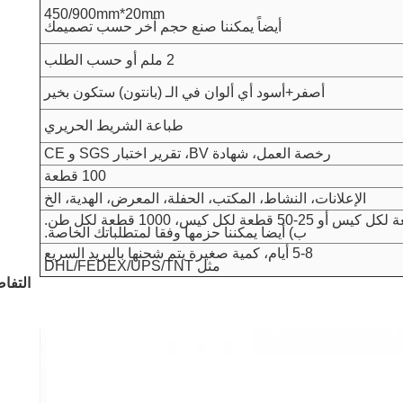
450/900mm*20mm
أيضاً يمكننا صنع حجم آخر حسب تصميمك
2 ملم أو حسب الطلب
أصفر+أسود
أي ألوان في الـ (بانتون) ستكون بخير
طباعة الشريط الحريري
رخصة العمل، شهادة BV، تقرير اختبار SGS و CE
100 قطعة
الإعلانات، النشاط، المكتب، الحفلة، المعرض، الهدية، الخ
ب) أيضا يمكننا حزمها وفقا لمتطلباتك الخاصة.
5-8 أيام، كمية صغيرة يتم شحنها بالبريد السريع
مثل DHL/FEDEX/UPS/TNT
التفا