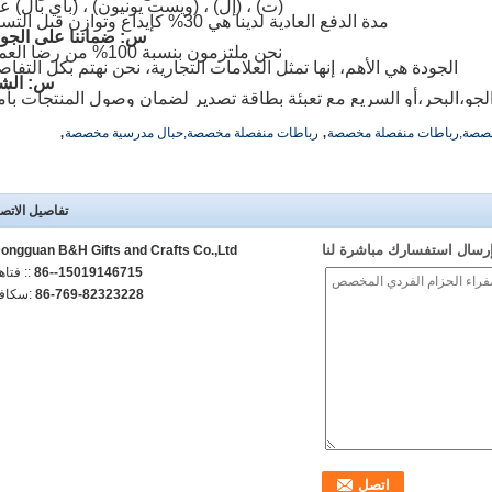
(ت) ، (إل) ، (ويست يونيون) ، (باي بال) عاد
مدة الدفع العادية لدينا هي 30% كإيداع وتوازن قبل التسليم.
س: ضماننا على الجو
نحن ملتزمون بنسبة 100% من رضا العملاء.
الجودة هي الأهم، إنها تمثل العلامات التجارية، نحن نهتم بكل التفاص
س: الش
جو،البحر،أو السريع مع تعبئة بطاقة تصدير لضمان وصول المنتجات بأم
,
,
مخصصة,رباطات منفصلة مخصصة
رباطات منفصلة مخصصة,حبال مدرسية مخصصة
تفاصيل الاتص
رسال استفسارك مباشرة لنا
ongguan B&H Gifts and Crafts Co.,Ltd
86--15019146715
الهاتف :
86-769-82323228
الفاكس