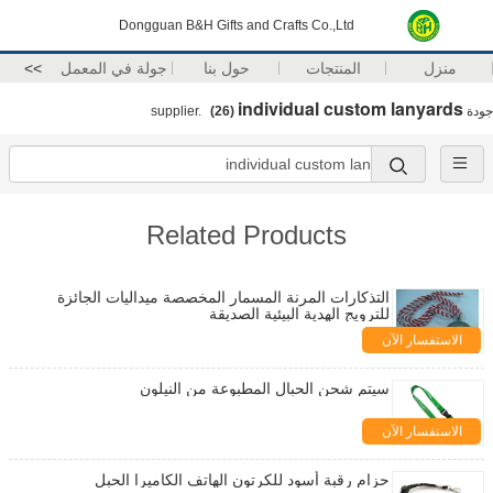
Dongguan B&H Gifts and Crafts Co.,Ltd
منزل
المنتجات
حول بنا
جولة في المعمل
>>
individual custom lanyards
جودة
supplier.
(26)
Related Products
التذكارات المرنة المسمار المخصصة ميداليات الجائزة
للترويج الهدية البيئية الصديقة
الاستفسار الآن
سيتم شحن الحبال المطبوعة من النيلون
الاستفسار الآن
حزام رقبة أسود للكرتون الهاتف الكاميرا الحبل